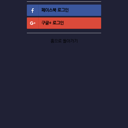
페이스북
로그인
구글+
로그인
홈으로 돌아가기