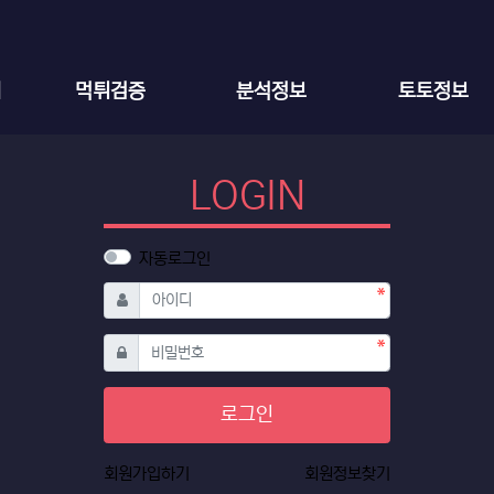
체
먹튀검증
분석정보
토토정보
LOGIN
자동로그인
필수
아이디
필수
비밀번호
로그인
회원가입하기
회원정보찾기