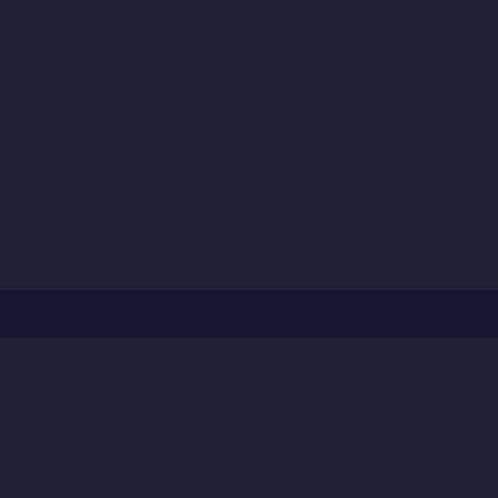
공식 보증업체
100% 피