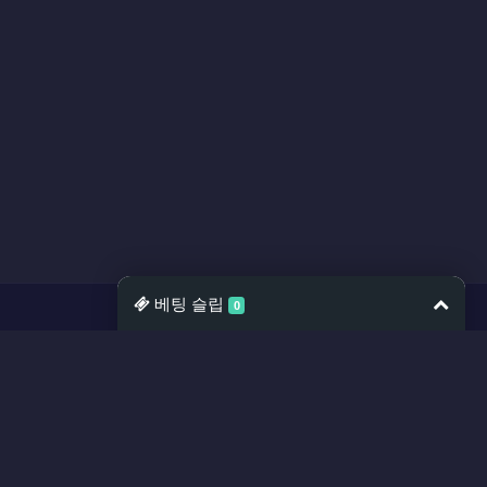
베팅 슬립
0
선택된 경기가 없습니다.
해복구
먹튀 검증