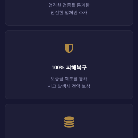
엄격한 검증을 통과한
안전한 업체만 소개
100% 피해복구
보증금 제도를 통해
사고 발생시 전액 보상