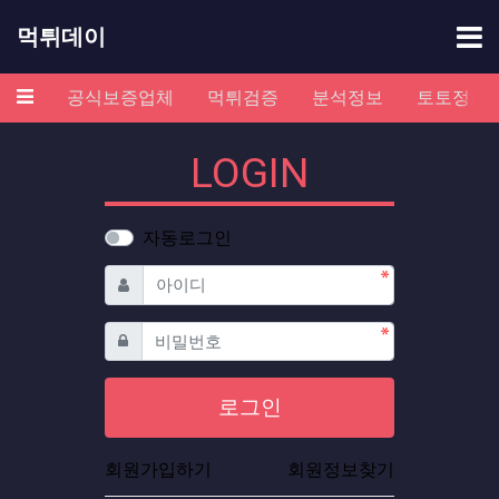
기
먹튀데이
메뉴
공식보증업체
먹튀검증
분석정보
토토정보
LOGIN
자동로그인
필수
아이디
필수
비밀번호
로그인
회원가입하기
회원정보찾기