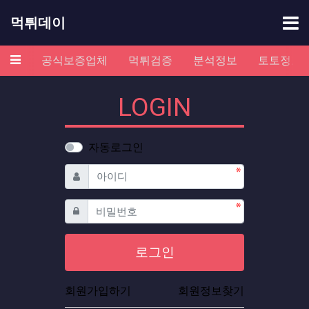
기
먹튀데이
메뉴
공식보증업체
먹튀검증
분석정보
토토정보
LOGIN
자동로그인
필수
아이디
필수
비밀번호
로그인
회원가입하기
회원정보찾기