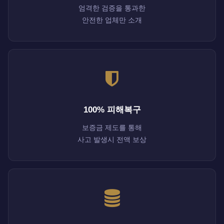
엄격한 검증을 통과한
안전한 업체만 소개
100% 피해복구
보증금 제도를 통해
사고 발생시 전액 보상