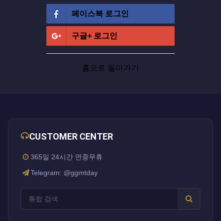
페이스북
로그인
구글+
로그인
홈으로 돌아가기
CUSTOMER CENTER
365일 24시간 연중무휴
Telegram: @ggmtday