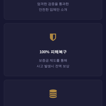
엄격한 검증을 통과한
안전한 업체만 소개
100% 피해복구
보증금 제도를 통해
사고 발생시 전액 보상