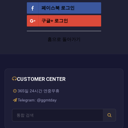
페이스북
로그인
구글+
로그인
홈으로 돌아가기
CUSTOMER CENTER
365일 24시간 연중무휴
Telegram: @ggmtday