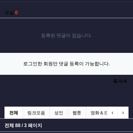
댓글
0
등록된 댓글이 없습니다.
로그인한 회원만 댓글 등록이 가능합니다.
목록
동맹제휴 분류 목록
이전 분류
다음
전체
링크모음
성인
웹툰
영화＆드라마
먹
전체
88
/ 3 페이지