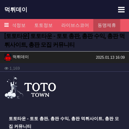
기
먹튀데이
메뉴
분석정보
토토정보
라이브스코어
동맹제휴
[토토타운] 토토타운 - 토토 총판, 총판 수익, 총판 먹
튀사이트, 총판 모집 커뮤니티
작성자 정보
작성
먹튀데이
작성일
2025.01.13 16:09
컨텐츠 정보
조회
1,169
본문
토토타운 - 토토 총판, 총판 수익, 총판 먹튀사이트, 총판 모
집 커뮤니티