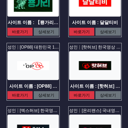
사이트 이름 : 【뿅가리】
사이트 이름 : 달달티비
성인영상|서양영상|한국
바로가기
상세보기
바로가기
상세보기
영상
성인
[OP88] 대한민국 1등 유흥포털
성인
[핫허브] 한국영상 하드코어 해외영상
사이트 이름 : [OP88] 대
사이트 이름 : [핫허브] 한
한민국 1등 유흥포털
국영상 하드코어 해외영
바로가기
상세보기
바로가기
상세보기
상
성인
[엑스허브] 한국영상 동양영상 해외영상
성인
[온리팬스] 국내영상 일본영상 트렌스젠더