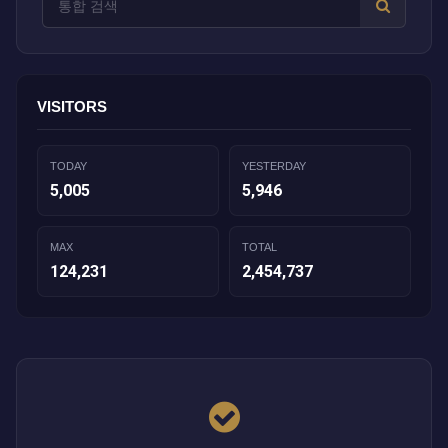
VISITORS
TODAY
YESTERDAY
5,005
5,946
MAX
TOTAL
124,231
2,454,737