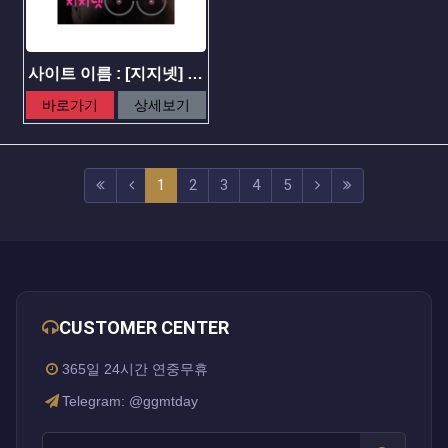
사이트 이름 : [지지넷] 무
료 성인 동영상 PORNQQ
바로가기
상세보기
무료!
(current)
(next)
(last)
1
2
3
4
5
CUSTOMER CENTER
365일 24시간 연중무휴
Telegram: @ggmtday