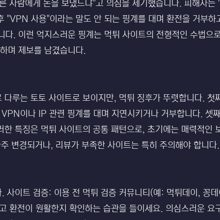
 다른 사람에게 돈을 보냈느냐"고 의심을 제기했습니다. 피해자는
 "VPN 사용"이라는 말도 안 되는 핑계를 대며 환전을 거부
했습니다. 이런 억지스러운 핑계는 먹튀 사이트의 전형적인 수법으
고하며 제보를 남겼습니다.
주로 다루는 토토 사이트로 보이지만, 먹튀 징후가 뚜렷합니다. 
 VPN이나 IP 관련 핑계를 대며 지연시키거나 거부합니다. 셋
러한 특징은 먹튀 사이트의 공통 패턴으로, 초기에는 매력적인
 자주 변경되거나, 리뷰가 부족한 사이트는 특히 주의해야 합니다.
 사이트 검증: 이용 전 먹튀 검증 커뮤니티(예: 먹튀데이, 꽁
고 환전이 원활한지 확인하는 습관을 들이세요. 의심스러운 요구(