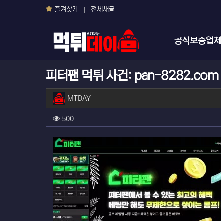
즐겨찾기
전체새글
메인 메뉴
공식보증업
피터팬 먹튀 사건: pan-8282.co
작성자 정보
작성
MTDAY
컨텐츠 정보
조회
500
본문