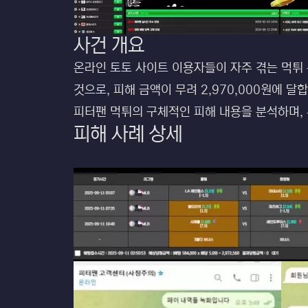
사건 개요
온라인 토토 사이트 이용자들이 자주 겪는 먹튀 문
것으로, 피해 금액이 무려 2,970,000원에
피터팬 먹튀의 구체적인 피해 내용을 분석하며,
피해 사례 상세