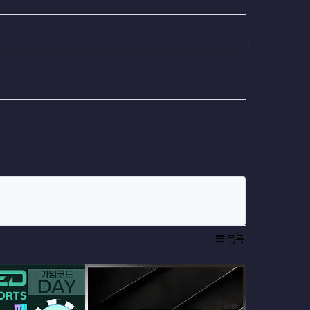
연결
목록