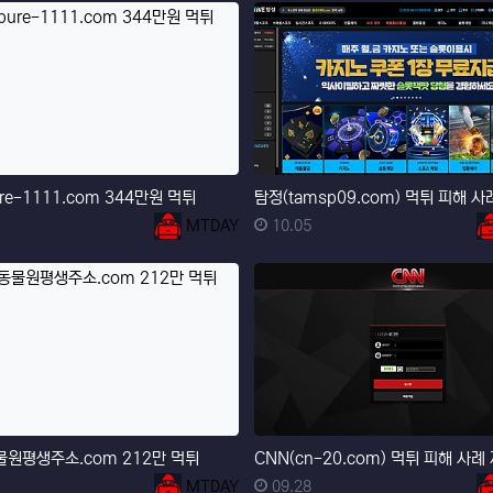
등록일
등록일
re-1111.com 344만원 먹튀
등록자
등록일
등
MTDAY
10.05
물원평생주소.com 212만 먹튀
등록자
등록일
등
MTDAY
09.28