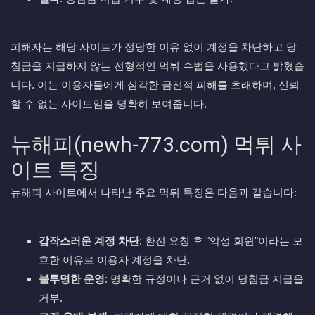
피해자는 해당 사이트가 정당한 이유 없이 계정을 차단하고 당
첨금을 지급하지 않는 전형적인 먹튀 수법을 사용했다고 밝혔습
니다. 이는 이용자들에게 심각한 금전적 피해를 초래하며, 신뢰
할 수 없는 사이트임을 명확히 보여줍니다.
뉴해피(newh-773.com) 먹튀 사
이트 특징
뉴해피 사이트에서 나타난 주요 먹튀 특징은 다음과 같습니다:
갑작스러운 계정 차단
: 환전 요청 후 "악성 회원"이라는 모
호한 이유로 이용자 계정을 차단.
불투명한 운영
: 명확한 규정이나 근거 없이 당첨금 지급을
거부.