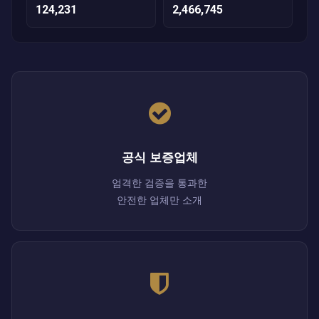
124,231
2,466,745
공식 보증업체
엄격한 검증을 통과한
안전한 업체만 소개