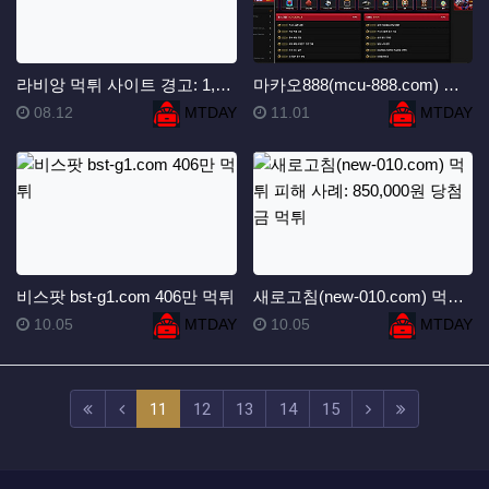
라비앙 먹튀 사이트 경고: 1,110,000원 피해 사…
마카오888(mcu-888.com) 먹튀 피해 사례
등록일
등록자
등록일
등록자
08.12
11.01
MTDAY
MTDAY
비스팟 bst-g1.com 406만 먹튀
새로고침(new-010.com) 먹튀 피해 사례: 85…
등록일
등록자
등록일
등록자
10.05
10.05
MTDAY
MTDAY
(first)
(previous)
(current)
(next)
(last)
11
12
13
14
15