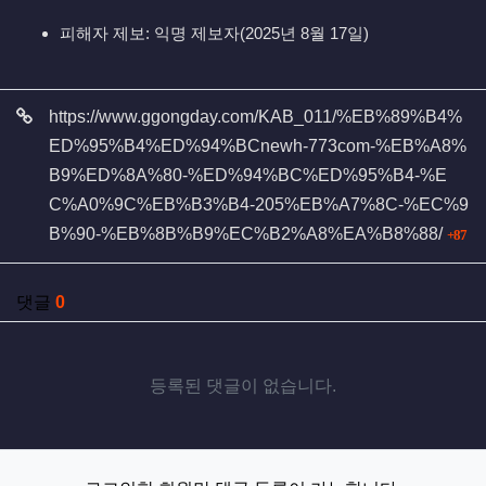
피해자 제보: 익명 제보자(2025년 8월 17일)
관련자료
https://www.ggongday.com/KAB_011/%EB%89%B4%
ED%95%B4%ED%94%BCnewh-773com-%EB%A8%
B9%ED%8A%80-%ED%94%BC%ED%95%B4-%E
C%A0%9C%EB%B3%B4-205%EB%A7%8C-%EC%9
회
B%90-%EB%8B%B9%EC%B2%A8%EA%B8%88/
87
댓글
0
등록된 댓글이 없습니다.