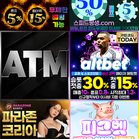
등록일
등록일
등록일
등록일