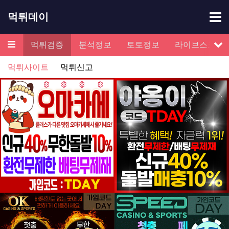
기
먹튀데이
메뉴
업체
먹튀검증
분석정보
토토정보
라이브스코어
서
먹튀사이트
먹튀신고