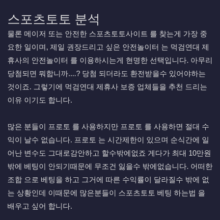
스포츠토토 분석
물론 메이저 또는 안전한 스포츠토토사이트 를 찾는게 가장 중
요한 일이며, 제일 권장드리고 싶은 안전놀이터 는 먹검연대 제
휴사의 안전놀이터 를 이용하시는게 현명한 선택입니다. 아무리
당첨되면 뭐합니까....? 당첨 되더라도 환전받을수 있어야하는
것이죠. 그렇기에 먹검연대 제휴사 보증 업체들을 추천 드리는
이유 이기도 합니다.
많은 분들이 프로토 를 사용하지만 프로토 를 사용하면 절대 수
익이 날수 없습니다. 프로토 는 시간제한이 있으며 순식간에 일
어난 변수도 그대로감안하고 할수밖에없죠 게다가 최대 10만원
밖에 베팅이 안되기때문에 무조건 잃을수 밖에없습니다. 어떠한
조합 으로 베팅을 하고 그거에 따른 수익률이 달라질수 밖에 없
는 상황인데 이때문에 많은분들이 스포츠토토 베팅 하는법 을
배우고 싶어 합니다.