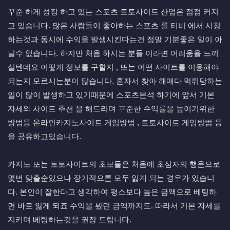
꾸준 하게 성장 하고 있는 스포츠 토토사이트 산업은 점점 커지
고 있습니다. 많은 사람들이 좋아하는 스포츠 를 티비 에서 시청
하는것과 동시에 수익을 발생시킨다는건 정말 기분좋은 일이 아
닐수 없습니다. 하지만 처음 하시는 분들 이라면 어려움을 느끼
실텐데요 어떻게 정보를 구할지 , 또는 어떤 사이트를 이용해야
되는지 모르시는분이 많습니다. 혼자서 찾아 해매다 먹튀당하는
일이 많이 발생하고 있기때문에 스포츠분석 하기에 앞서 기본
자세와 사이트 추천 을 해드리며 꾸준한 수익률을 높이기위한
방법등 온라인카지노사이트 게임방법 , 토토사이트 게임방법 등
을 공유하고있습니다.
카지노 또는 토토사이트의 초보들은 처음에 초심자의 행운으로
몇번 맞출순있으나 장기적으론 모두 잃게 되는 경우가 있습니
다. 본인이 잘한다고 생각하여 평소보다 높은 금액으로 베팅하
면 바로 잃게 되죠 수익을 봤던 금액까지도. 따라서 기본 자세를
지키며 베팅하는것을 권장 드립니다.