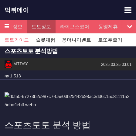
기
먹튀데이
메뉴
분석정보
토토정보
라이브스코어
동맹제휴
서
토토가이드
슬롯체험
꽁머니이벤트
로또추출기
스포츠토토 분석방법
작성자 정보
작성
MTDAY
작성일
2025.03.25 03:01
컨텐츠 정보
조회
1,513
본문
스포츠토토 분석 방법