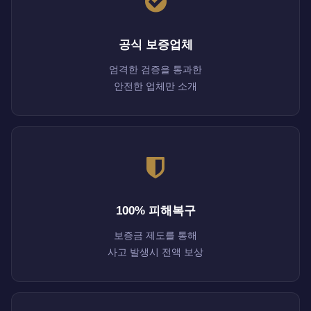
공식 보증업체
엄격한 검증을 통과한
안전한 업체만 소개
100% 피해복구
보증금 제도를 통해
사고 발생시 전액 보상