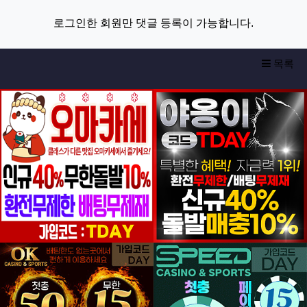
로그인한 회원만 댓글 등록이 가능합니다.
목록