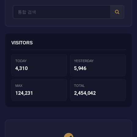
VISITORS
TODAY
YESTERDAY
4,310
5,946
MAX
TOTAL
124,231
2,454,042