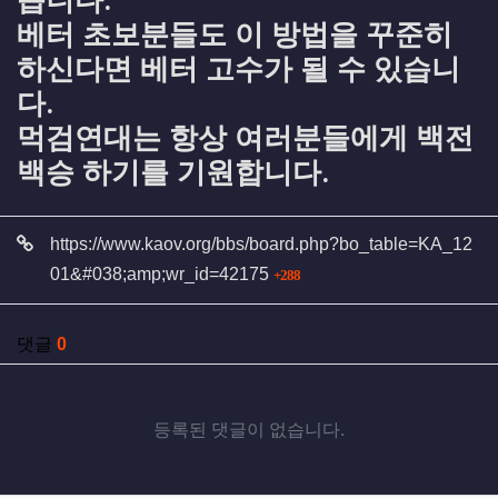
습니다.
베터 초보분들도 이 방법을 꾸준히
하신다면 베터 고수가 될 수 있습니
다.
먹검연대는 항상 여러분들에게 백전
백승 하기를 기원합니다.
관련자료
https://www.kaov.org/bbs/board.php?bo_table=KA_12
회 연결
01&#038;amp;wr_id=42175
288
댓글
0
등록된 댓글이 없습니다.