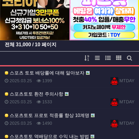
등록일
등록일
전체
31,000
/ 10 페이지
게시물 정렬
리스트 스타일
웹진 스타일
갤러리 
게시
스포츠 토토 배당률에 대해 알아보자
등록일
등록일
등록일
조회
등록자
2025.03.25
1399
MTDAY
스포츠토토 환전 주의사항
등록일
조회
등록자
2025.03.25
1533
MTDAY
스포츠토토 프로토 적중률 향상 10계명
등록일
조회
등록자
2025.03.25
1490
MTDAY
스포츠토토 역배당으로 수익 내는 방법