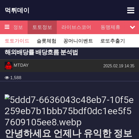
기
먹튀데이
메뉴
분석정보
토토정보
라이브스코어
동맹제휴
서
토토가이드
슬롯체험
꽁머니이벤트
로또추출기
해외배당률 배당흐름 분석법
작성자 정보
작성
MTDAY
작성일
2025.02.19 14:35
컨텐츠 정보
조회
1,588
본문
안녕하세요 언제나 유익한 정보