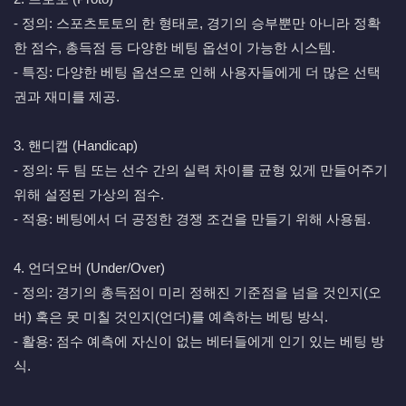
- 정의: 스포츠토토의 한 형태로, 경기의 승부뿐만 아니라 정확
한 점수, 총득점 등 다양한 베팅 옵션이 가능한 시스템.
- 특징: 다양한 베팅 옵션으로 인해 사용자들에게 더 많은 선택
권과 재미를 제공.
3. 핸디캡 (Handicap)
- 정의: 두 팀 또는 선수 간의 실력 차이를 균형 있게 만들어주기
위해 설정된 가상의 점수.
- 적용: 베팅에서 더 공정한 경쟁 조건을 만들기 위해 사용됨.
4. 언더오버 (Under/Over)
- 정의: 경기의 총득점이 미리 정해진 기준점을 넘을 것인지(오
버) 혹은 못 미칠 것인지(언더)를 예측하는 베팅 방식.
- 활용: 점수 예측에 자신이 없는 베터들에게 인기 있는 베팅 방
식.