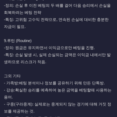
-정의: 손실 후 이전 베팅의 두 배를 걸어 다음 승리에서 손실을
회복하려는 베팅 전략
-특징: 고위험 고수익 전략으로, 연속된 손실에 대비한 충분한
자금이 필요.
9.루틴 (Routine)
-정의: 원금은 유지하면서 이익금으로만 베팅을 진행.
-특징: 손실 발생 시, 실제 손실되는 금액은 이익금 내에서만 발
생하므로 리스크가 적음.
그외 기타
- 가족방:베팅 분석이나 정보를 공유하기 위해 만든 단톡방.
- 강승:확실한 승리를 예측하여 높은 금액을 베팅할때 사용하는
용어.
- 구중(구라중계): 실제로는 중계되지 않는 경기에 대해 거짓 정
보를 제공하는 것.