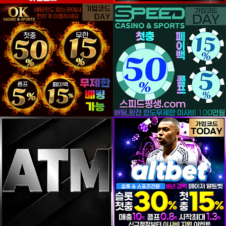
등록일
등록일
등록일
등록일