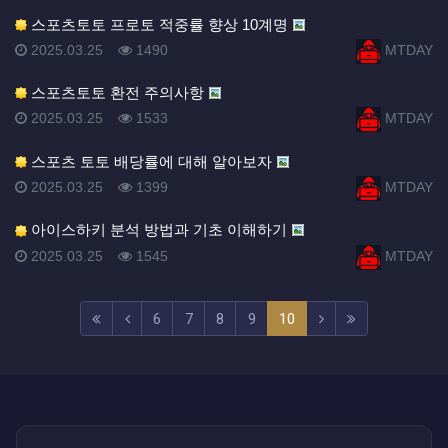
스포츠토토 프로토 적중률 향상 10계명
등록일
조회
등록자
2025.03.25
1490
MTDAY
스포츠토토 환전 주의사항
등록일
조회
등록자
2025.03.25
1533
MTDAY
스포츠 토토 배당률에 대해 알아보자
등록일
조회
등록자
2025.03.25
1399
MTDAY
아이스하키 분석 방법과 기초 이해하기
등록일
조회
등록자
2025.03.25
1545
MTDAY
(first)
(previous)
(current)
(next)
(last)
6
7
8
9
10