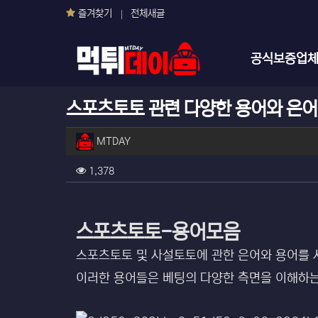
즐겨찾기
전체새글
메인 메뉴
공식보증업
스포츠토토 관련 다양한 용어와 은
작성자 정보
작성
MTDAY
컨텐츠 정보
조회
1,378
본문
스포츠토토-용어모음
스포츠토토 및 사설토토에 관한 은어와 용어를 
이러한 용어들은 베팅의 다양한 측면을 이해하는