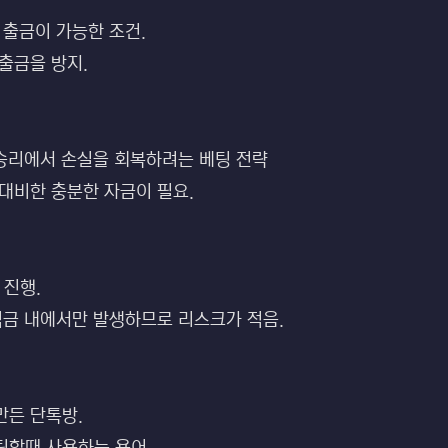
 출금이 가능한 조건.
출금을 방지.
음 승리에서 손실을 회복하려는 베팅 전략
 대비한 충분한 자금이 필요.
 진행.
이익금 내에서만 발생하므로 리스크가 적음.
만든 단톡방.
팅할때 사용하는 용어.