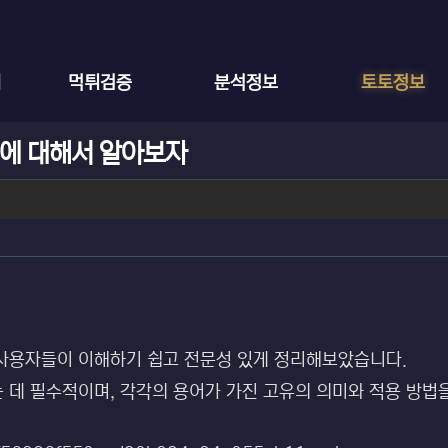
체
먹튀검증
분석정보
토토정보
어에 대해서 알아보자
사용자들이 이해하기 쉽고 전문성 있게 정리해보았습니다.
 데 필수적이며, 각각의 용어가 가진 고유의 의미와 적용 방법