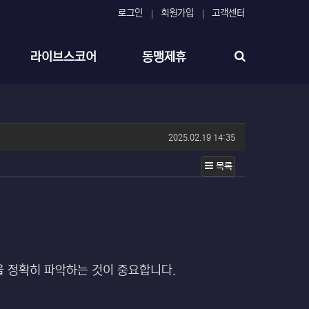
로그인
회원가입
고객센터
라이브스코어
동맹제휴
작성일
2025.02.19 14:35
목록
을 정확히 파악하는 것이 중요합니다.