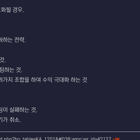
효화될 경우.
화하는 전략.
것.
팅하는 것.
러가지 조합을 하여 수익 극대화 하는 것
팅이 실패하는 것.
기가 취소.
회 연결
ard.php?bo_table=KA_1201&#038;amp;wr_id=42127
288