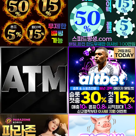
등록일
등록일
등록일
등록일