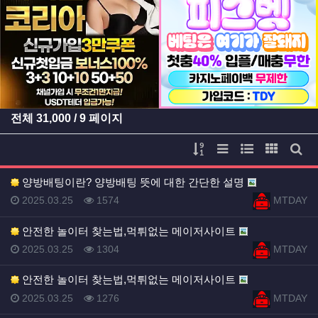
등록일
등록일
전체
31,000
/ 9 페이지
게시물 정렬
리스트 스타일
웹진 스타일
갤러리 
게시
양방배팅이란? 양방배팅 뜻에 대한 간단한 설명
등록일
등록일
등록일
조회
등록자
2025.03.25
1574
MTDAY
안전한 놀이터 찾는법,먹튀없는 메이저사이트
등록일
조회
등록자
2025.03.25
1304
MTDAY
안전한 놀이터 찾는법,먹튀없는 메이저사이트
등록일
조회
등록자
2025.03.25
1276
MTDAY