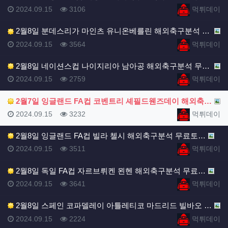
등록일
조회
등록자
2024.09.15
3106
먹튀데이
2월8일 분데스리가 마인츠 유니온베를린 해외축구분석 무…
등록일
조회
등록자
2024.09.15
3564
먹튀데이
2월8일 네이션스컵 나이지리아 남아공 해외축구분석 무료…
등록일
조회
등록자
2024.09.15
2759
먹튀데이
2월7일 잉글랜드 FA컵 코벤트리 셰필드웬즈데이 해외축…
등록일
조회
등록자
2024.09.15
3232
먹튀데이
2월8일 잉글랜드 FA컵 빌라 첼시 해외축구분석 무료토…
등록일
조회
등록자
2024.09.15
3511
먹튀데이
2월8일 독일 FA컵 자르브뤼켄 묀헨 해외축구분석 무료…
등록일
조회
등록자
2024.09.15
3641
먹튀데이
2월8일 스페인 코파델레이 아틀레티코 마드리드 빌바오 …
등록일
조회
등록자
2024.09.15
2224
먹튀데이