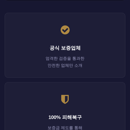
공식 보증업체
엄격한 검증을 통과한
안전한 업체만 소개
100% 피해복구
보증금 제도를 통해