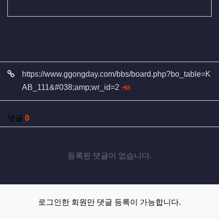
Analysis Summary
관련자료
https://www.ggongday.com/bbs/board.php?bo_table=K
회 연결
AB_111&#038;amp;wr_id=2
93
댓글
0
등록된 댓글이 없습니다.
로그인한 회원만 댓글 등록이 가능합니다.