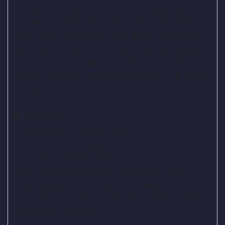
의 인원이 수비에 참여하는 양상. 다만 한 골을 허용하게 되
는 상황에서는 문제가 좀 심각해지는 데, 공격에 참여하는
선수가 적어서 한 골 싸움에서도 늘 불리한 상황을 맞이하기
때문. 코벤트리와 왓포드에게 나름대로 버티는 모습을 보여
주었음에도, 결국 승리를 따오지는 못한 것이 이 떄문이다.
- 결장자 : 이로파(CB / A급), 패터슨(RB / A급) ➤ 총 전력 대
비 -12%
➋ 베팅 데이터
○ 기대 득점(xG) : 1.83골 vs 1.00골
○ 양측 모두의 득점 가능성(BTTS) : 60%
○ 양 팀 합산 기대 득점 : 3.00골
○ 앞선 상대 전적 : 9전 5승 2무 2패 (코벤트리 우세)
○ 앞선 맞대결에서의 언더/오버 : 언더 (89%)
○ 앞선 전적에서 두 팀이 모두 득점한 경우(BTTS) : 33%무
료스포츠토도사1위토도사