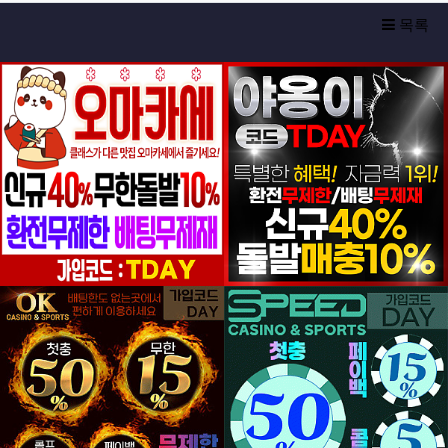
목록
등록일
등록일