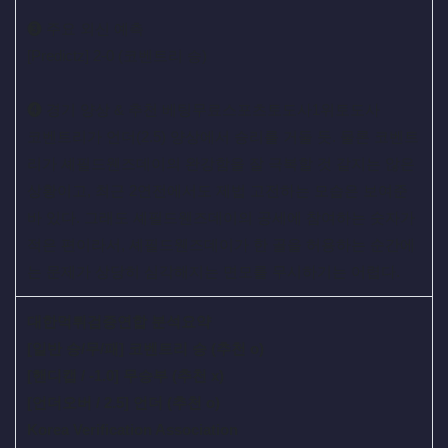
➌ 주요 외신 예측
[Predictz] 2-0 (코벤트리 승)
➍ 경기 양상 & 추천 베팅무료스포츠토도사1위토도사
코벤트리가 언더(2.5) 양상에서 승리를 거둘 듯. 물론 코벤트
리가 셰필드웬즈데이의 완강함을 잘 극복할 것 같지는 않은
상황이고, 최근 2연전에서도 제법 고전하는 모습은 보여준
바 있다. 그래도 셰필드웬즈데이의 공세에 참여하는 숫자가
적은 편이라서, 셰필드웬즈데이가 한 골을 허용하는 순간에
는 문제가 상당히 심각해지는 면모를 무시하기는 어렵다.
대한먹튀검증연합 분석요약
[일반 승/무/패] 코벤트리 승 (추천 o)
[핸디캡 / -1.0] 무승부 (추천 x)
[언더오버 / 2.5] 언더 (추천 o)
Korea Verification Association