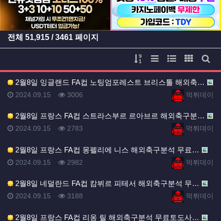
전체
51,915
/ 3461 페이지
게시물 정렬
리스트 스타일
웹진 스타일
갤러리 
게시
2월8일 잉글랜드 FA컵 노팅엄포레스트 브리스톨 해외축…
등록일
등록일
등록일
조회
등록자
2024.09.15
3006
먹튀데이
2월8일 프랑스 FA컵 스트라스부르 르아브르 해외축구분…
등록일
조회
등록자
2024.09.15
2783
먹튀데이
2월8일 프랑스 FA컵 몽펠리에 니스 해외축구분석 무료…
등록일
조회
등록자
2024.09.15
2982
먹튀데이
2월8일 네덜란드 FA컵 캄뷔르 피테서 해외축구분석 무…
등록일
조회
등록자
2024.09.15
3188
먹튀데이
2월8일 프랑스 FA컵 리옹 릴 해외축구분석 무료토도사…