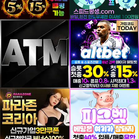
등록일
등록일
등록일
등록일