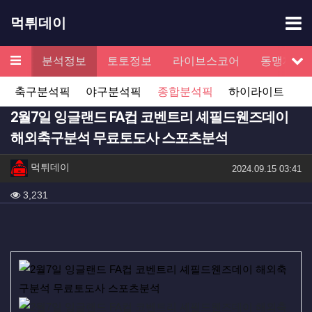
기
먹튀데이
메뉴
검증
분석정보
토토정보
라이브스코어
동맹제휴
서
축구분석픽
야구분석픽
종합분석픽
하이라이트
2월7일 잉글랜드 FA컵 코벤트리 셰필드웬즈데이
해외축구분석 무료토도사 스포츠분석
작성자 정보
작성
먹튀데이
작성일
2024.09.15 03:41
컨텐츠 정보
조회
3,231
본문