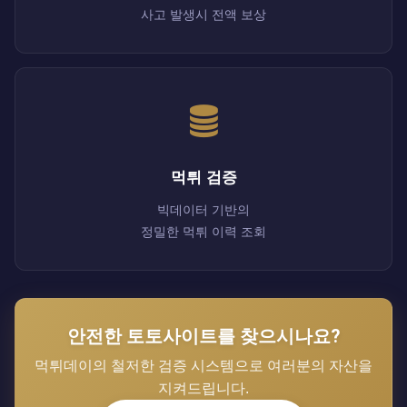
사고 발생시 전액 보상
먹튀 검증
빅데이터 기반의
정밀한 먹튀 이력 조회
안전한 토토사이트를 찾으시나요?
먹튀데이의 철저한 검증 시스템으로 여러분의 자산을
지켜드립니다.