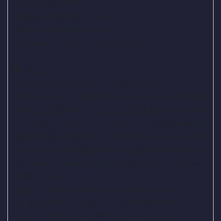
2월7일 잉글랜드 FA컵
코벤트리 셰필드웬즈데이 토도사
코벤트리 셰필드웬즈데이 분석
프로토 승부식 2024년도 17회차 대상 경기입니다.
❶ 핵심 분석
● 코벤트리 (잉글랜드 2부 7위 / 승승무무패)
최근에는 수비가 조금 불안해지는 양상. 기본적으로 강호를
상대로 실점을 통제하는 모습으로 승점을 쌓아온 편인데, 8
경기 연속으로 실점이 나오고 있다. 그나마 셰필드웬즈데이
를 상대로 공격력을 보여주지 못한 경우는 적었지만, 상대의
완강한 수비에 압박을 잘 이겨내는 모습을 보여주지 못하는
등, 코벤트리도 셰필드웬즈데이를 다득점 차이로 극복하는
모습은 아니었다.
- 결장자 : 쉬에프(CM / A급) ➤ 총 전력 대비 -13%
● 셰필드웬즈데이 (잉글랜드 2부 23위 / 패패무무패)
그나마 기대할 수 있는 것은 하프라인을 넘지 않고, 대다수