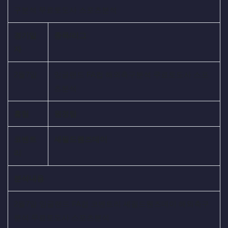
경기일
종목/리그
자
2월7일
잉글랜드 FA컵 해외축구분석 무료토도사 스포
츠분석
홈팀
원정팀
코벤트
셰필드웬즈데이
리
분석내용
2월7일 잉글랜드 FA컵 코벤트리 셰필드웬즈데이 해외축구
분석 무료토도사 스포츠분석