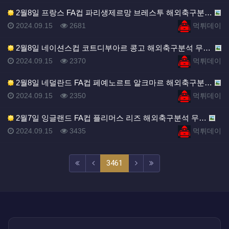
2월8일 프랑스 FA컵 파리생제르망 브레스투 해외축구분…
등록일
조회
등록자
2024.09.15
2681
먹튀데이
2월8일 네이션스컵 코트디부아르 콩고 해외축구분석 무료…
등록일
조회
등록자
2024.09.15
2370
먹튀데이
2월8일 네덜란드 FA컵 페예노르트 알크마르 해외축구분…
등록일
조회
등록자
2024.09.15
2350
먹튀데이
2월7일 잉글랜드 FA컵 플리머스 리즈 해외축구분석 무…
등록일
조회
등록자
2024.09.15
3435
먹튀데이
(first)
(previous)
(current)
3461