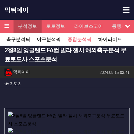
기
먹튀데이
메뉴
검증
분석정보
토토정보
라이브스코어
동맹제휴
서
축구분석픽
야구분석픽
종합분석픽
하이라이트
2월8일 잉글랜드 FA컵 빌라 첼시 해외축구분석 무
료토도사 스포츠분석
작성자 정보
작성
먹튀데이
작성일
2024.09.15 03:41
컨텐츠 정보
조회
3,513
본문