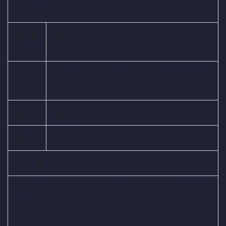
경기일
종목/리그
자
2월8일
잉글랜드 FA컵 해외축구분석 무료토도사 스포
츠분석
홈팀
원정팀
빌라
첼시
분석내용
2월8일 잉글랜드 FA컵 빌라 첼시 해외축구분석 무료토도사
스포츠분석
2월8일 잉글랜드 FA컵