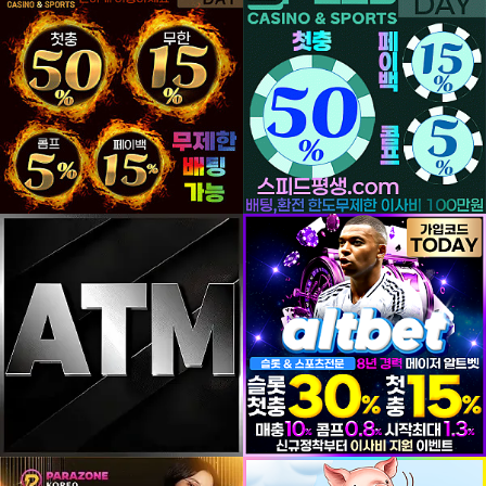
등록일
등록일
등록일
등록일