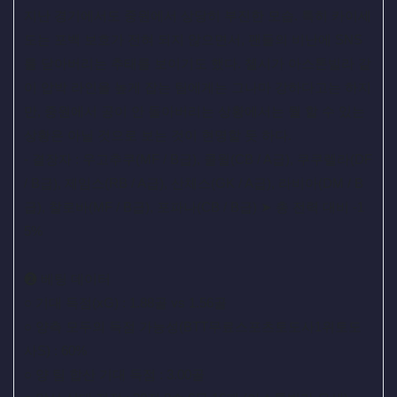
지난 경기에서도 중원에서 상당히 부진한 모습. 특히 카이세
도는 포백 보호가 전혀 되지 않으면서, 팬들의 비난에 SNS
를 닫아버리는 추태를 보이기도 했다. 첼시가 아스톤빌라 같
이 압박 라인을 높게 잡는 팀에게는 그나마 강하다고는 하지
만, 중원에서 공이 안 돌아버리는 상황에서는 뭘 할 수 있는
상황은 아닐 것으로 보는 것이 현명할 듯 하다.
- 결장자 : 우고추쿠(MF / B급), 콜윌(CB / A급), 쿠쿠렐라(DF
/ B급), 제임스(RB / A급), 산체스(GK / A급), 라비아(DM / B
급), 찰로바(MF / B급), 포파나(CB / B급) ➤ 총 전력 대비 -1
5%
➋ 베팅 데이터
○ 기대 득점(xG) : 1.88골 vs 1.56골
○ 양측 모두의 득점 가능성(BTT무료스포츠토도사1위토도
사S) : 60%
○ 양 팀 합산 기대 득점 : 3.00골