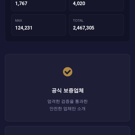
1,767
4,020
MAX
TOTAL
124,231
2,467,305
공식 보증업체
엄격한 검증을 통과한
안전한 업체만 소개