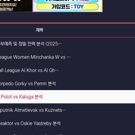
제목
- AI 승부예측 및 정밀 전력 분석 (2025…
등록일
등록일
league Women Minchanka W vs …
l League Al Khor vs Al Gh…
rpedo Gorky vs Perrm 분석
Polot vs Kaluga 분석
utnik Almetievsk vs Kuznets…
aktor vs Oskie Yastreby 분석