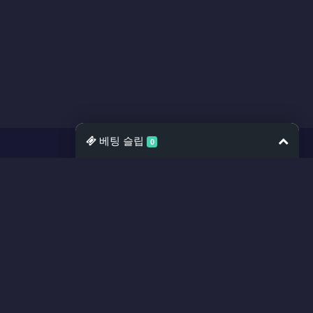
베팅 슬립
0
선택된 경기가 없습니다.
해복구
먹튀 검증
를 통해
빅데이터 기반의
액 보상
정밀한 먹튀 이력 조회