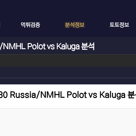
체
먹튀검증
분석정보
토토정보
/NMHL Polot vs Kaluga 분석
0 Russia/NMHL Polot vs Kaluga 