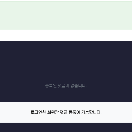
등록된 댓글이 없습니다.
로그인한 회원만 댓글 등록이 가능합니다.