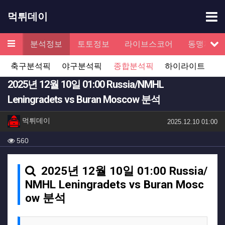
기
먹튀데이
메뉴
검증
분석정보
토토정보
라이브스코어
동맹제휴
서
축구분석픽
야구분석픽
종합분석픽
하이라이트
2025년 12월 10일 01:00 Russia/NMHL
Leningradets vs Buran Moscow 분석
작성자 정보
작성
먹튀데이
작성일
2025.12.10 01:00
컨텐츠 정보
조회
560
본문
2025년 12월 10일 01:00 Russia/
NMHL Leningradets vs Buran Mosc
ow 분석