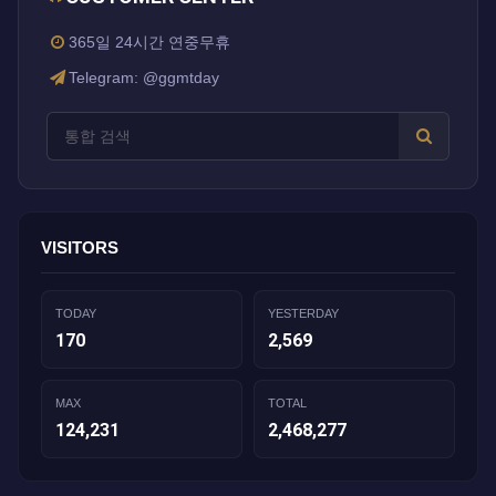
365일 24시간 연중무휴
Telegram: @ggmtday
VISITORS
TODAY
YESTERDAY
170
2,569
MAX
TOTAL
124,231
2,468,277