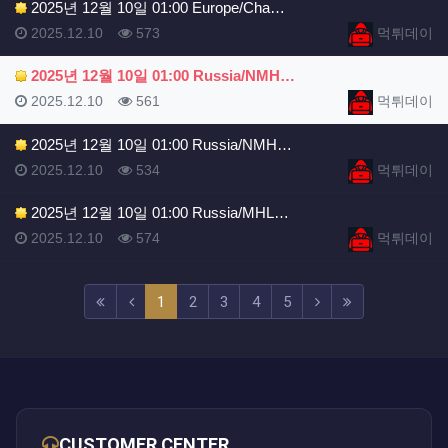
2025년 12월 10일 01:00 Europe/Cha…
등록일
조회
등록자
2025.12.10
573
먹튀데이
2025년 12월 10일 01:00 Russia/NMH…
등록일
조회
등록자
2025.12.10
561
먹튀데이
2025년 12월 10일 01:00 Russia/NMH…
등록일
조회
등록자
2025.12.10
534
먹튀데이
2025년 12월 10일 01:00 Russia/MHL…
등록일
조회
등록자
2025.12.10
574
먹튀데이
(current)
(next)
(last)
1
2
3
4
5
CUSTOMER CENTER