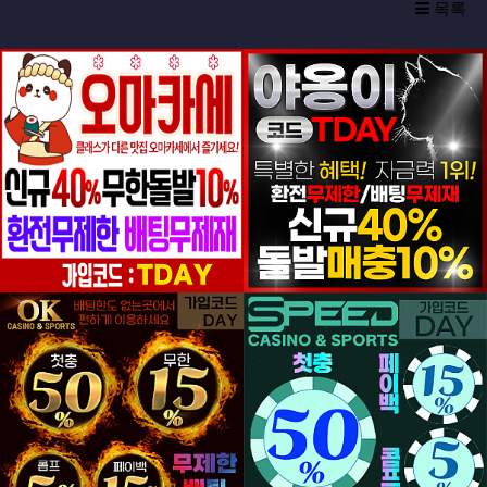
목록
등록일
등록일