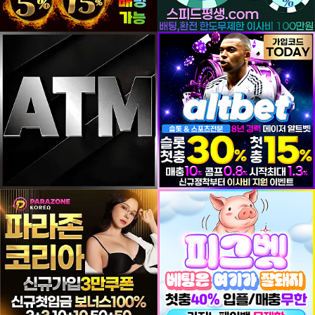
등록일
등록일
등록일
등록일