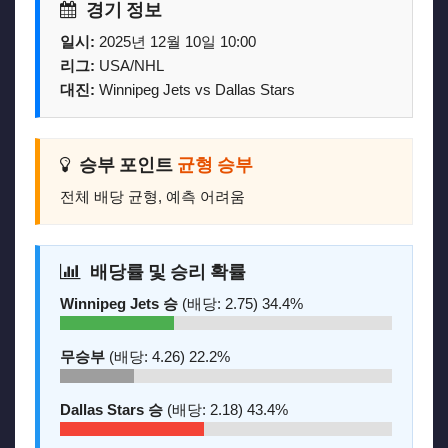
경기 정보
일시:
2025년 12월 10일 10:00
리그:
USA/NHL
대진:
Winnipeg Jets vs Dallas Stars
승부 포인트
균형 승부
전체 배당 균형, 예측 어려움
배당률 및 승리 확률
Winnipeg Jets 승
(배당: 2.75) 34.4%
무승부
(배당: 4.26) 22.2%
Dallas Stars 승
(배당: 2.18) 43.4%