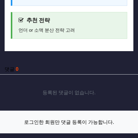
추천 전략
언더 or 소액 분산 전략 고려
관련자료
댓글
0
등록된 댓글이 없습니다.
로그인한 회원만 댓글 등록이 가능합니다.