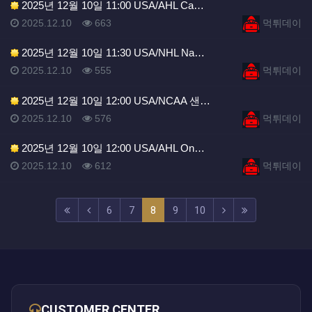
2025년 12월 10일 11:00 USA/AHL Ca…
등록일
조회
등록자
2025.12.10
663
먹튀데이
2025년 12월 10일 11:30 USA/NHL Na…
등록일
조회
등록자
2025.12.10
555
먹튀데이
2025년 12월 10일 12:00 USA/NCAA 샌…
등록일
조회
등록자
2025.12.10
576
먹튀데이
2025년 12월 10일 12:00 USA/AHL On…
등록일
조회
등록자
2025.12.10
612
먹튀데이
(first)
(previous)
(current)
(next)
(last)
6
7
8
9
10
CUSTOMER CENTER