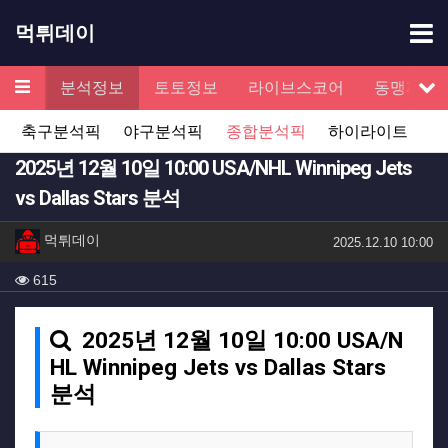
기
먹튀데이
메뉴
검증
분석정보
토토정보
라이브스코어
동맹제휴
서
축구분석픽
야구분석픽
종합분석픽
하이라이트
2025년 12월 10일 10:00 USA/NHL Winnipeg Jets
vs Dallas Stars 분석
작성자 정보
작성
먹튀데이
작성일
2025.12.10 10:00
컨텐츠 정보
조회
615
본문
2025년 12월 10일 10:00 USA/N
HL Winnipeg Jets vs Dallas Stars
분석