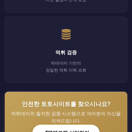
먹튀 검증
빅데이터 기반의
정밀한 먹튀 이력 조회
안전한 토토사이트를 찾으시나요?
먹튀데이의 철저한 검증 시스템으로 여러분의 자산을
지켜드립니다.