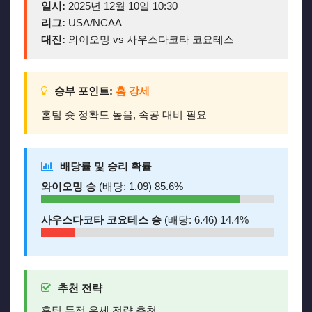
일시:
2025년 12월 10일 10:30
리그:
USA/NCAA
대진:
와이오밍 vs 사우스다코타 코요테스
승부 포인트:
홈 강세
홈팀 슛 정확도 높음, 속공 대비 필요
배당률 및 승리 확률
와이오밍 승
(배당: 1.09) 85.6%
사우스다코타 코요테스 승
(배당: 6.46) 14.4%
추천 전략
홈팀 득점 우세 전략 추천