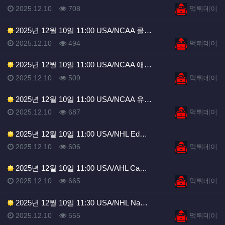
등록일
조회
등록자
2025.12.10
708
먹튀데이
2025년 12월 10일 11:00 USA/NCAA 콜…
등록일
조회
등록자
2025.12.10
494
먹튀데이
2025년 12월 10일 11:00 USA/NCAA 애…
등록일
조회
등록자
2025.12.10
509
먹튀데이
2025년 12월 10일 11:00 USA/NCAA 유…
등록일
조회
등록자
2025.12.10
687
먹튀데이
2025년 12월 10일 11:00 USA/NHL Ed…
등록일
조회
등록자
2025.12.10
606
먹튀데이
2025년 12월 10일 11:00 USA/AHL Ca…
등록일
조회
등록자
2025.12.10
665
먹튀데이
2025년 12월 10일 11:30 USA/NHL Na…
등록일
조회
등록자
2025.12.10
555
먹튀데이