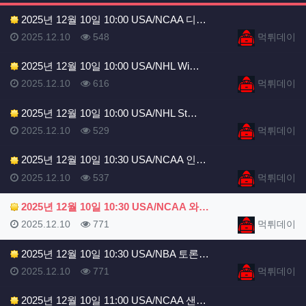
리스트 스타일
웹진 스타일
갤러리 
게시
2025년 12월 10일 10:00 USA/NCAA 디…
등록일
등록일
등록일
조회
등록자
2025.12.10
548
먹튀데이
2025년 12월 10일 10:00 USA/NHL Wi…
등록일
조회
등록자
2025.12.10
616
먹튀데이
2025년 12월 10일 10:00 USA/NHL St…
등록일
조회
등록자
2025.12.10
529
먹튀데이
2025년 12월 10일 10:30 USA/NCAA 인…
등록일
조회
등록자
2025.12.10
537
먹튀데이
2025년 12월 10일 10:30 USA/NCAA 와…
등록일
조회
등록자
2025.12.10
771
먹튀데이
2025년 12월 10일 10:30 USA/NBA 토론…
등록일
조회
등록자
2025.12.10
771
먹튀데이
2025년 12월 10일 11:00 USA/NCAA 샌…