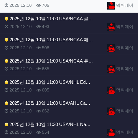
등록일
조회
등록자
2025.12.10
705
먹튀데이
2025년 12월 10일 11:00 USA/NCAA 콜…
등록일
조회
등록자
2025.12.10
493
먹튀데이
2025년 12월 10일 11:00 USA/NCAA 애…
등록일
조회
등록자
2025.12.10
508
먹튀데이
2025년 12월 10일 11:00 USA/NCAA 유…
등록일
조회
등록자
2025.12.10
685
먹튀데이
2025년 12월 10일 11:00 USA/NHL Ed…
등록일
조회
등록자
2025.12.10
605
먹튀데이
2025년 12월 10일 11:00 USA/AHL Ca…
등록일
조회
등록자
2025.12.10
662
먹튀데이
2025년 12월 10일 11:30 USA/NHL Na…
등록일
조회
등록자
2025.12.10
554
먹튀데이