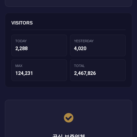
VISITORS
TODAY
YESTERDAY
2,288
4,020
MAX
TOTAL
124,231
2,467,826
공식 보증업체