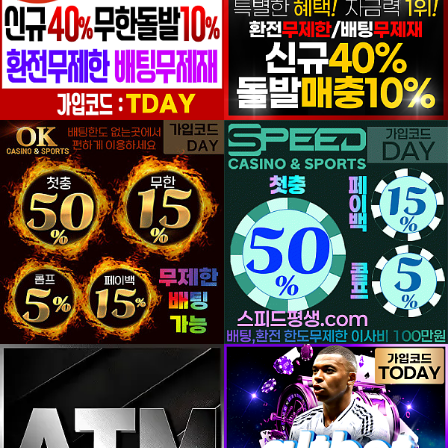
등록일
등록일