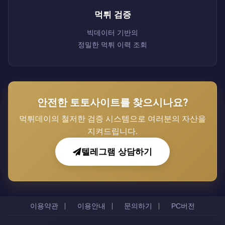
먹튀 검증
빅데이터 기반의
정밀한 먹튀 이력 조회
안전한 토토사이트를 찾으시나요?
먹튀데이의 철저한 검증 시스템으로 여러분의 자산을
지켜드립니다.
텔레그램 상담하기
이용약관
이용안내
문의하기
PC버전