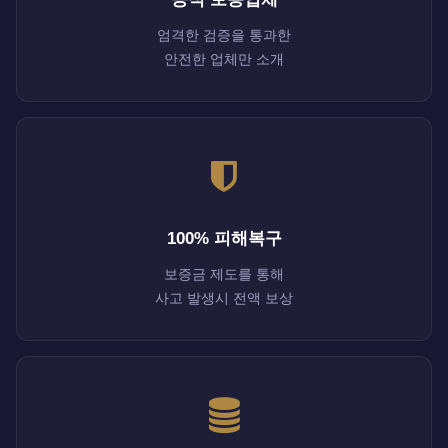
엄격한 검증을 통과한
안전한 업체만 소개
100% 피해복구
보증금 제도를 통해
사고 발생시 전액 보상