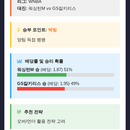
리그:
WNBA
대진:
워싱턴M vs GS칼키리스
승부 포인트:
박빙
양팀 득점 팽팽
배당률 및 승리 확률
워싱턴M 승
(배당: 1.87) 51%
GS칼키리스 승
(배당: 1.95) 49%
추천 전략
오버/언더 활용 전략 고려