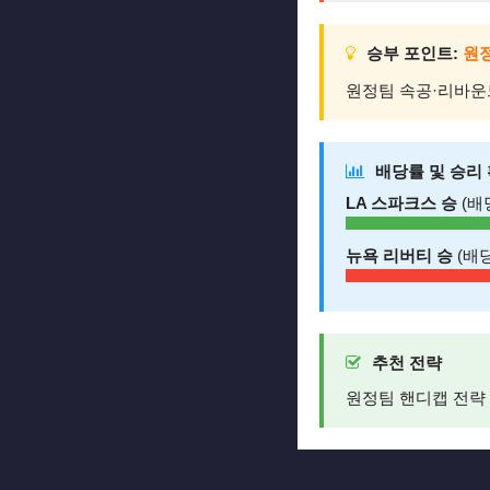
승부 포인트:
원
원정팀 속공·리바운
배당률 및 승리
LA 스파크스 승
(배당
뉴욕 리버티 승
(배당:
추천 전략
원정팀 핸디캡 전략
관련자료