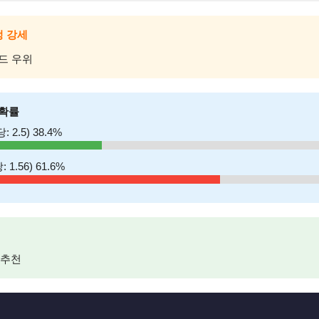
정 강세
드 우위
 확률
: 2.5) 38.4%
 1.56) 61.6%
 추천