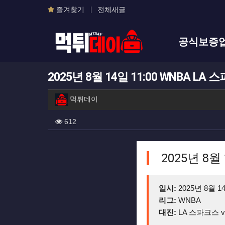
즐겨찾기
전체새글
메인 메뉴
공식보증
2025년 8월 14일 11:00 WNBA L
작성자 정보
작성
먹튀데이
컨텐츠 정보
조회
612
본문
2025년 8월
일시:
2025년 8월 14
리그:
WNBA
대진:
LA 스파크스 