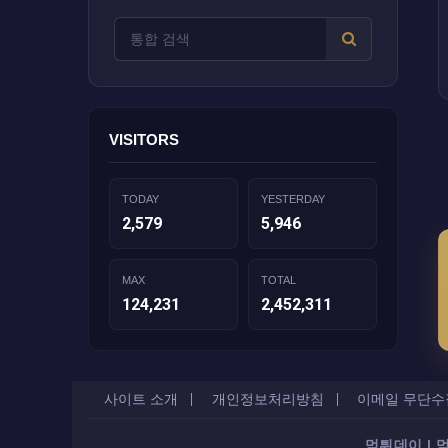
VISITORS
TODAY
YESTERDAY
2,579
5,946
MAX
TOTAL
124,231
2,452,311
사이트 소개
개인정보처리방침
이메일 무단수
먹튀데이 | 