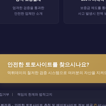
엄격한 검증을 통과한
보증금 제도를 통
안전한 업체만 소개
사고 발생시 전액 
안전한 토토사이트를 찾으시나요?
먹튀데이의 철저한 검증 시스템으로 여러분의 자산을 지켜
집거부
책임의 한계와 법적고지
먹튀검증 - 안전한 토토사이트 추천 및 메이저사이트 정보 제공
All r