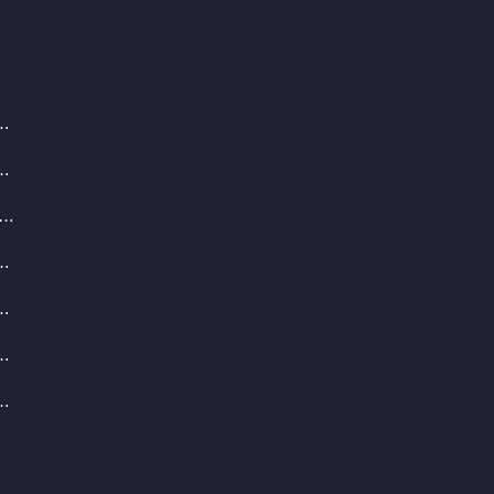
등록일
등록일
…
…
론…
…
…
…
…