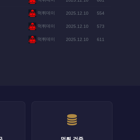
등록자
등록일
조회
먹튀데이
2025.12.10
554
등록자
등록일
조회
먹튀데이
2025.12.10
573
등록자
등록일
조회
먹튀데이
2025.12.10
611
구
먹튀 검증