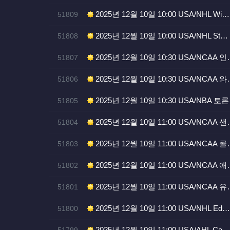
등록일
번호
2025년 12월 10일 10:00 USA/NHL Wi…
51809
번호
2025년 12월 10일 10:00 USA/NHL St…
51808
번호
2025년 12월 10일 10:30 USA/NCAA 인
51807
번호
2025년 12월 10일 10:30 USA/NCAA 와
51806
번호
2025년 12월 10일 10:30 USA/NBA 토
51805
번호
2025년 12월 10일 11:00 USA/NCAA 샌
51804
번호
2025년 12월 10일 11:00 USA/NCAA 콜
51803
번호
2025년 12월 10일 11:00 USA/NCAA 애
51802
번호
2025년 12월 10일 11:00 USA/NCAA 유
51801
번호
2025년 12월 10일 11:00 USA/NHL Ed…
51800
번호
2025년 12월 10일 11:00 USA/AHL Ca…
51799