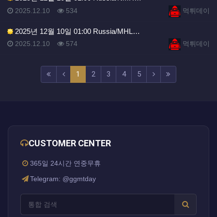
등록일
조회
등록자
2025.12.10
534
먹튀데이
2025년 12월 10일 01:00 Russia/MHL…
등록일
조회
등록자
2025.12.10
574
먹튀데이
(current)
(next)
(last)
1
2
3
4
5
CUSTOMER CENTER
365일 24시간 연중무휴
Telegram: @ggmtday