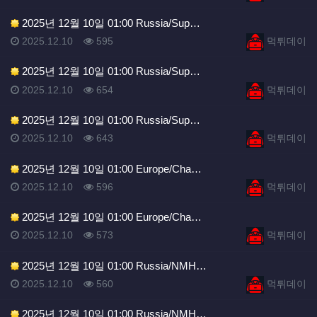
2025년 12월 10일 01:00 Russia/Sup…
등록일
조회
등록자
2025.12.10
595
먹튀데이
2025년 12월 10일 01:00 Russia/Sup…
등록일
조회
등록자
2025.12.10
654
먹튀데이
2025년 12월 10일 01:00 Russia/Sup…
등록일
조회
등록자
2025.12.10
643
먹튀데이
2025년 12월 10일 01:00 Europe/Cha…
등록일
조회
등록자
2025.12.10
596
먹튀데이
2025년 12월 10일 01:00 Europe/Cha…
등록일
조회
등록자
2025.12.10
573
먹튀데이
2025년 12월 10일 01:00 Russia/NMH…
등록일
조회
등록자
2025.12.10
560
먹튀데이
2025년 12월 10일 01:00 Russia/NMH…