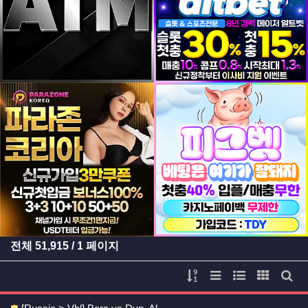
등록일
등록일
등록일
등록일
전체
51,915
/ 1 페이지
게시물 정렬
리스트 스타일
웹진 스타일
갤러리 
게시