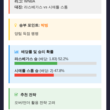
리그:
WNBA
대진:
라스베가스 vs 시애틀 스톰
승부 포인트:
박빙
양팀 득점 팽팽
배당률 및 승리 확률
라스베가스 승
(배당: 1.83) 52.2%
시애틀 스톰 승
(배당: 2) 47.8%
추천 전략
오버/언더 활용 전략 고려