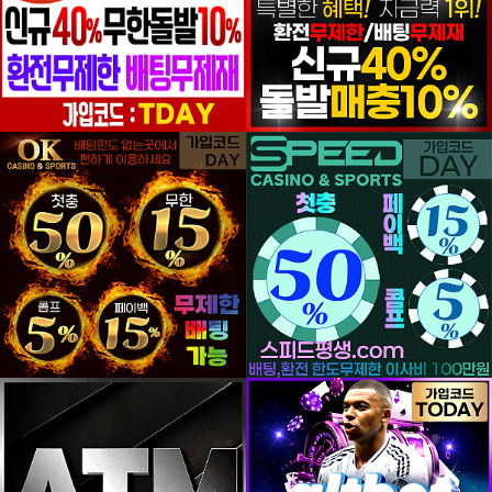
등록일
등록일