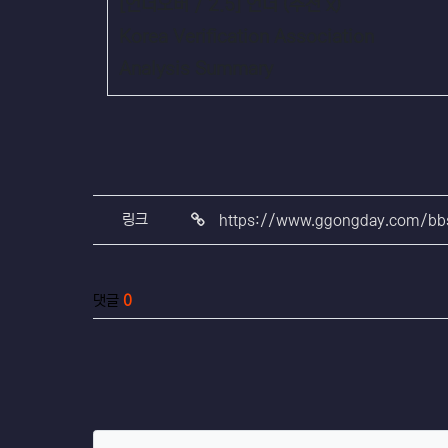
[언더오버 / 2.5] 언더 (추천 x)
Korea Verification Association
Analysis Summary
관련자료
링크
https://www.ggongday.com/bb
댓글
0