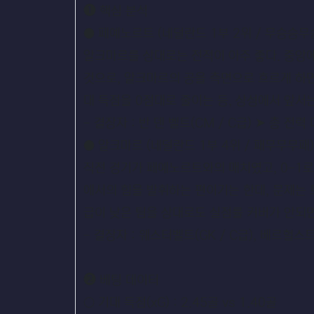
❶ 핵심 분석
● 페예노르트 (네덜란드 1부 2위 / 무승승무
알크마르를 상대로는 전적이 아주 좋다. 중앙
것으로, 알크마르의 공을 측면으로 흐르게 하
대 득점을 0점대로 줄이는 등, 상성에서 앞서는
- 결장자 : 반 덴 벨트(CM / C급) ➤ 총 전력
● 알크마르 (네덜란드 1부 4위 / 패무무무패)
직전 경기가 페예노르트와의 매치였고, 0-1로
에서의 힘을 발휘하는 편이기는 한데, 문제는 
급이 낮은 팀을 상대로도 실점률 커버가 안되면
- 결장자 : 웨스터벨트(GK / C급), 베르헐스
➋ 베팅 데이터
○ 기대 득점(xG) : 2.45골 vs 1.40골