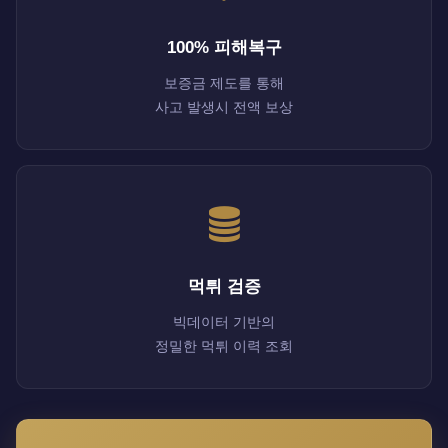
100% 피해복구
보증금 제도를 통해
사고 발생시 전액 보상
먹튀 검증
빅데이터 기반의
정밀한 먹튀 이력 조회