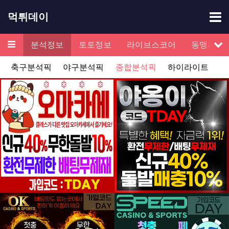
기
먹튀데이
메뉴
검증
분석정보
토토정보
라이브스코어
동맹제휴
서
축구분석픽
야구분석픽
종합분석픽
하이라이트