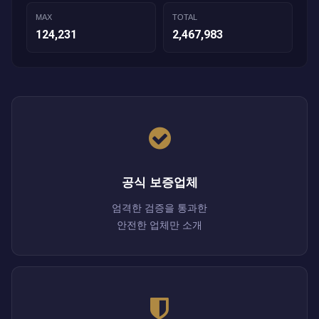
MAX
TOTAL
124,231
2,467,983
공식 보증업체
엄격한 검증을 통과한
안전한 업체만 소개