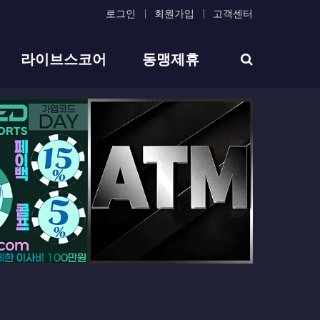
로그인
회원가입
고객센터
라이브스코어
동맹제휴