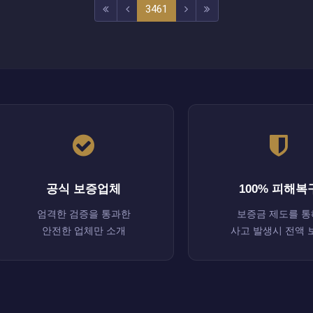
(first)
(previous)
(current)
3461
공식 보증업체
100% 피해복
엄격한 검증을 통과한
보증금 제도를 통
안전한 업체만 소개
사고 발생시 전액 